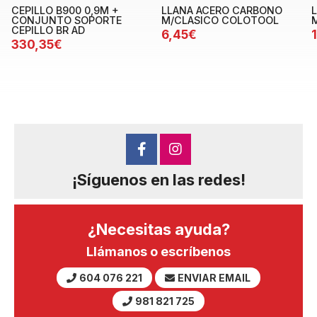
CEPILLO B900 0,9M +
LLANA ACERO CARBONO
CONJUNTO SOPORTE
M/CLASICO COLOTOOL
CEPILLO BR AD
6,45€
330,35€
¡Síguenos en las redes!
¿Necesitas ayuda?
Llámanos o escríbenos
604 076 221
ENVIAR EMAIL
981 821 725