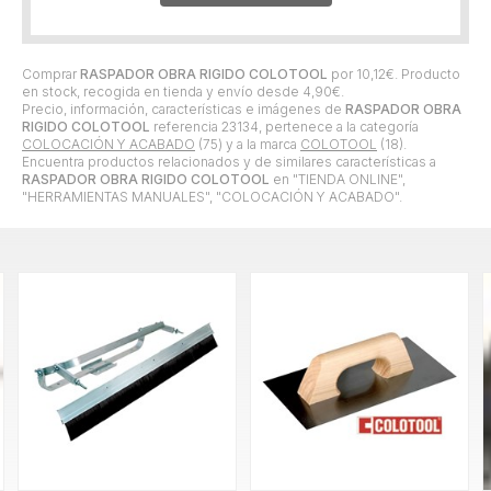
Comprar
RASPADOR OBRA RIGIDO COLOTOOL
por
10,12
€
. Producto
en stock, recogida en tienda y envío desde
4,90
€
.
Precio, información, características e imágenes de
RASPADOR OBRA
RIGIDO COLOTOOL
referencia 23134, pertenece a la categoría
COLOCACIÓN Y ACABADO
(75) y a la marca
COLOTOOL
(18).
Encuentra productos relacionados y de similares características a
RASPADOR OBRA RIGIDO COLOTOOL
en "TIENDA ONLINE",
"HERRAMIENTAS MANUALES", "COLOCACIÓN Y ACABADO".