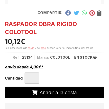
COMPARTIR:
RASPADOR OBRA RIGIDO
COLOTOOL
10,12
€
Las modalidades de
envío
y de
pago
pueden variar el importe final del pedido.
Ref.:
23134
Marca:
COLOTOOL
EN STOCK
envío desde
4,90
€
*
Cantidad
Añadir a la cesta