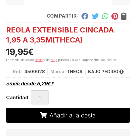
COMPARTIR:
REGLA EXTENSIBLE CINCADA
1,95 A 3,35M
(THECA)
19,95
€
Las modalidades de
envío
y de
pago
pueden variar el importe final del pedido.
Ref.:
3500028
Marca:
THECA
BAJO PEDIDO
envío desde
5,29
€
*
Cantidad
Añadir a la cesta