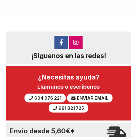
¡Síguenos en las redes!
¿Necesitas ayuda?
Llámanos o escríbenos
604 076 221
ENVIAR EMAIL
981 821 725
Envío desde
5,60
€
*