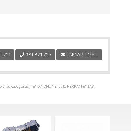
6 221
981 821 725
ENVIAR EMAIL
 a las categorías
TIENDA ONLINE
(521),
HERRAMIENTAS