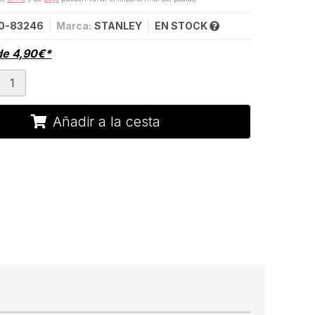
0-83246
Marca:
STANLEY
EN STOCK
de
4,90
€
*
Añadir a la cesta