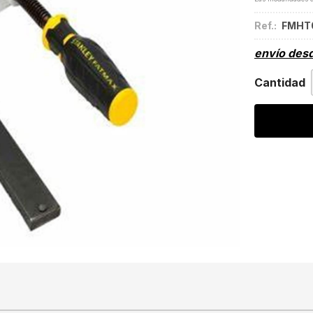
Ref.:
FMHT
envío des
Cantidad