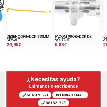
DESENCOFRADOR 910MM
FACOM PROBADOR DE
J
DEWALT
VOLTAJE
A
20,95€
5,83€
2
¿Necesitas ayuda?
Llámanos o escríbenos
604 076 221
ENVIAR EMAIL
981 821 725