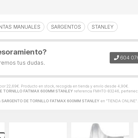
NTAS MANUALES
SARGENTOS
STANLEY
esoramiento?
604 07
eremos tus dudas.
por
22,69
€
. Producto en stock, recogida en tienda y envío desde
4,90
€
.
E TORNILLO FATMAX 600MM STANLEY
referencia FMHT0-83246, pertenece
a
SARGENTO DE TORNILLO FATMAX 600MM STANLEY
en "TIENDA ONLINE".