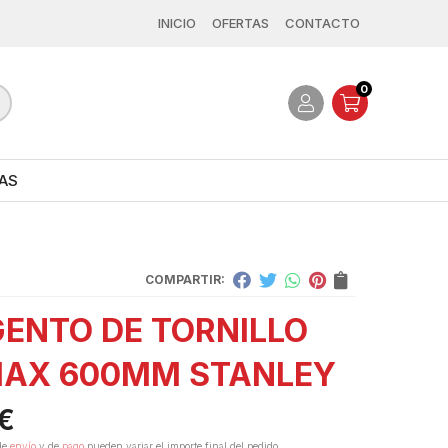
INICIO
OFERTAS
CONTACTO
0
AS
COMPARTIR:
ENTO DE TORNILLO
AX 600MM STANLEY
€
de
envío
y de
pago
pueden variar el importe final del pedido.