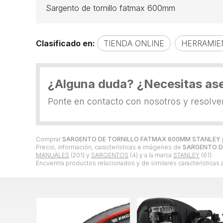
Sargento de tornillo fatmax 600mm
Clasificado en:
TIENDA ONLINE
HERRAMIE
¿Alguna duda? ¿Necesitas as
Ponte en contacto con nosotros y resolv
Comprar
SARGENTO DE TORNILLO FATMAX 600MM STANLEY
Precio, información, características e imágenes de
SARGENTO D
MANUALES
(201) y
SARGENTOS
(4) y a la marca
STANLEY
(61).
Encuentra productos relacionados y de similares características 