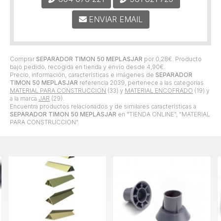
ENVIAR EMAIL
Comprar
SEPARADOR TIMON 50 MEPLASJAR
por
0,28
€
. Producto
bajo pedido, recogida en tienda y envío desde
4,90
€
.
Precio, información, características e imágenes de
SEPARADOR
TIMON 50 MEPLASJAR
referencia 2039, pertenece a las categorías
MATERIAL PARA CONSTRUCCION
(33) y
MATERIAL ENCOFRADO
(19) y
a la marca
JAR
(29).
Encuentra productos relacionados y de similares características a
SEPARADOR TIMON 50 MEPLASJAR
en "TIENDA ONLINE", "MATERIAL
PARA CONSTRUCCION".