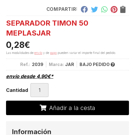
COMPARTIR:
SEPARADOR TIMON 50
MEPLASJAR
0,28
€
Las modalidades de
envío
y de
pago
pueden variar el importe final del pedido.
Ref.:
2039
Marca:
JAR
BAJO PEDIDO
envío desde
4,90
€
*
Cantidad
Añadir a la cesta
Información