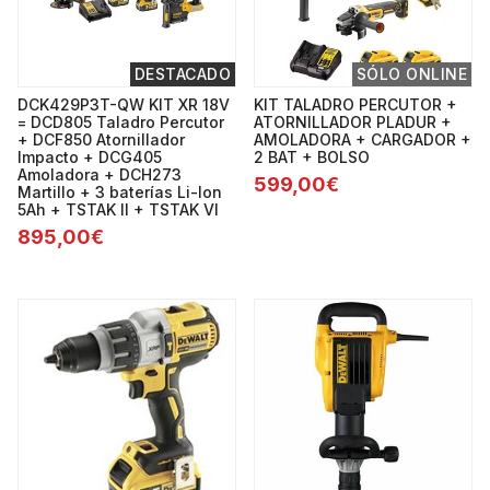
DESTACADO
SÓLO ONLINE
DCK429P3T-QW KIT XR 18V
KIT TALADRO PERCUTOR +
= DCD805 Taladro Percutor
ATORNILLADOR PLADUR +
+ DCF850 Atornillador
AMOLADORA + CARGADOR +
Impacto + DCG405
2 BAT + BOLSO
Amoladora + DCH273
599,00€
Martillo + 3 baterías Li-Ion
5Ah + TSTAK II + TSTAK VI
895,00€