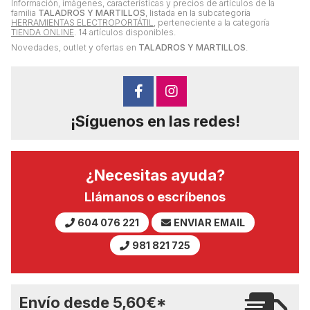
Información, imágenes, características y precios de artículos de la
familia
TALADROS Y MARTILLOS
, listada en la subcategoría
HERRAMIENTAS ELECTROPORTÁTIL
, perteneciente a la categoría
TIENDA ONLINE
. 14 artículos disponibles.
Novedades, outlet y ofertas en
TALADROS Y MARTILLOS
.
¡Síguenos en las redes!
¿Necesitas ayuda?
Llámanos o escríbenos
604 076 221
ENVIAR EMAIL
981 821 725
Envío desde
5,60
€
*