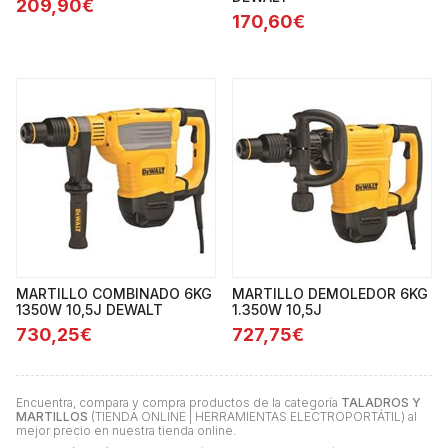
209,90€
170,60€
MARTILLO COMBINADO 6KG
MARTILLO DEMOLEDOR 6KG
1350W 10,5J DEWALT
1.350W 10,5J
730,25€
727,75€
Encuentra, compara y compra productos de la categoría
TALADROS Y
MARTILLOS
(TIENDA ONLINE | HERRAMIENTAS ELECTROPORTÁTIL) al
mejor precio en nuestra tienda online.