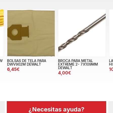
0W
BOLSAS DE TELA PARA
BROCA PARA METAL
L
DWV902M DEWALT
EXTREME 2- 7X109MM
H
DEWALT
6,45€
1
4,00€
¿Necesitas ayuda?