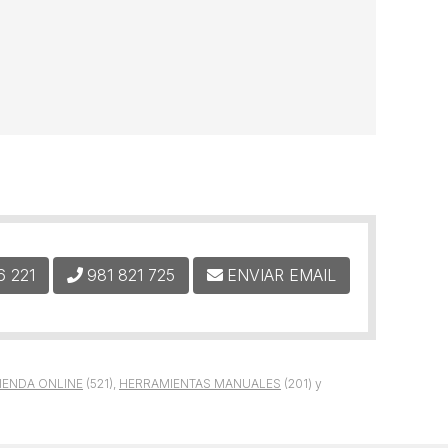
6 221
981 821 725
ENVIAR EMAIL
IENDA ONLINE
(521),
HERRAMIENTAS MANUALES
(201) y