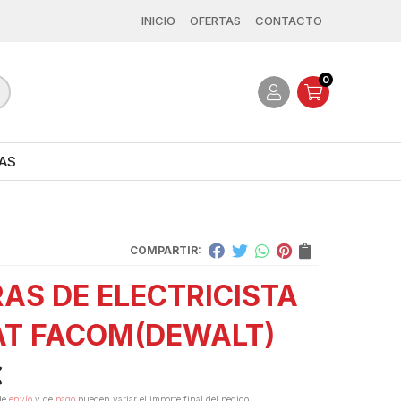
INICIO
OFERTAS
CONTACTO
0
AS
COMPARTIR:
RAS DE ELECTRICISTA
AT FACOM
(DEWALT)
€
de
envío
y de
pago
pueden variar el importe final del pedido.