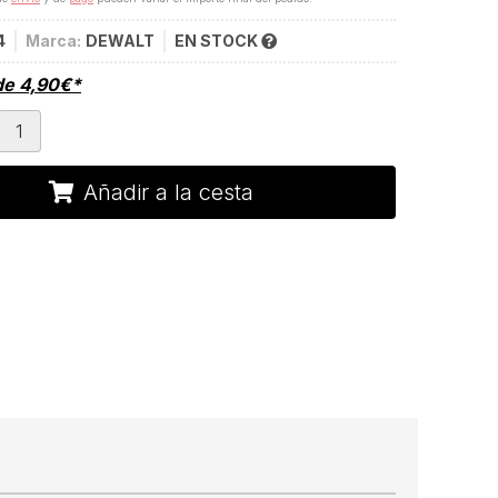
4
Marca:
DEWALT
EN STOCK
de
4,90
€
*
Añadir a la cesta