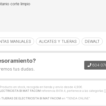
tanio corte limpio
NTAS MANUALES
ALICATES Y TIJERAS
DEWALT
esoramiento?
604 07
eremos tus dudas.
 Producto en stock, recogida en tienda y envío desde
4,90
€
.
ELECTRICISTA BI MAT FACOM
referencia 841A.4, pertenece a las categorías
T
a
TIJERAS DE ELECTRICISTA BI MAT FACOM
en "TIENDA ONLINE".