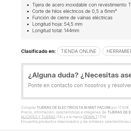
Tijera de acero inoxidable con revestimiento Ti
Corte de hilos eléctricos de 0,5 a 6mm²
Función de cierre de vaínas eléctricas
Longitud hoja: 54,5 mm
Longitud total: 144mm
Clasificado en:
TIENDA ONLINE
HERRAMIE
¿Alguna duda? ¿Necesitas as
Ponte en contacto con nosotros y resolv
Comprar
TIJERAS DE ELECTRICISTA BI MAT FACOM
por
17,50
€
.
Precio, información, características e imágenes de
TIJERAS DE 
ALICATES Y TIJERAS
(14) y a la marca
DEWALT
(174).
Encuentra productos relacionados y de similares características 