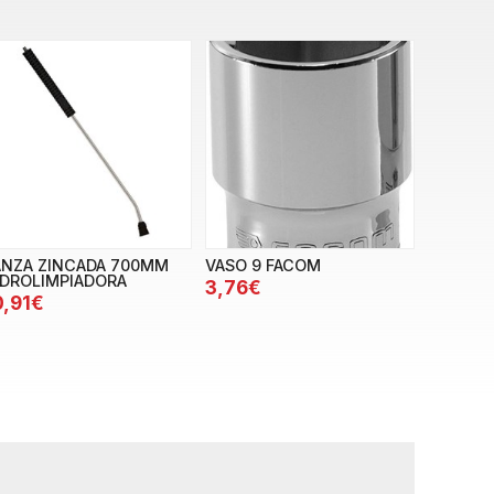
ANZA ZINCADA 700MM
VASO 9 FACOM
IDROLIMPIADORA
3,76€
0,91€