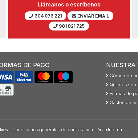
Llámanos o escríbenos
604 076 221
ENVIAR EMAIL
981 821 725
ORMAS DE PAGO
NUESTRA 
Cómo compr
Quiénes som
Formas de p
Gastos de en
kies
-
Condiciones generales de contratación
-
Área Interna