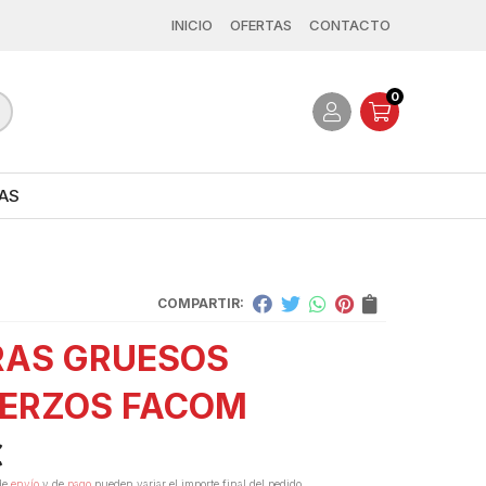
INICIO
OFERTAS
CONTACTO
0
AS
COMPARTIR:
RAS GRUESOS
ERZOS FACOM
€
de
envío
y de
pago
pueden variar el importe final del pedido.