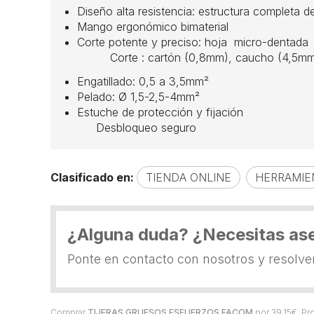
Diseño alta resistencia: estructura completa 
Mango ergonómico bimaterial
Corte potente y preciso: hoja micro-dentada
Corte : cartón (0,8mm), caucho (4,5mm), c
Engatillado: 0,5 a 3,5mm²
Pelado: Ø 1,5-2,5-4mm²
Estuche de protección y fijación
Desbloqueo seguro
Clasificado en:
TIENDA ONLINE
HERRAMIE
¿Alguna duda? ¿Necesitas as
Ponte en contacto con nosotros y resolv
Comprar
TIJERAS GRUESOS ESFUERZOS FACOM
por
39,15
€
. P