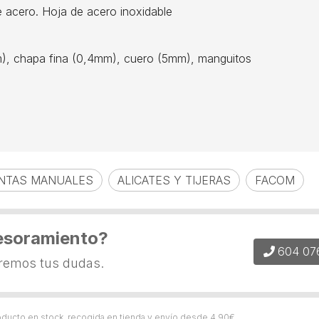
de acero. Hoja de acero inoxidable
hapa fina (0,4mm), cuero (5mm), manguitos
NTAS MANUALES
ALICATES Y TIJERAS
FACOM
esoramiento?
604 07
eremos tus dudas.
roducto en stock, recogida en tienda y envío desde
4,90
€
.