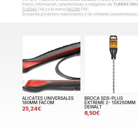
Precio, información, características e imágenes de
TIJERAS GR
TIJERAS
(14) y a la marca
FACOM
(115).
Encuentra productos relacionados y de similares características 
ALICATES UNIVERSALES
BROCA SDS-PLUS
180MM FACOM
EXTREME 2- 10X260MM
DEWALT
25,24€
6,50€