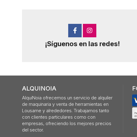
¡Síguenos en las redes!
ALQUINOIA
F
AlquiNoia ofrecemos un servicio de alquiler
de maquinaria y venta de herramientas en
Lousame y alrededores. Trabajamos tanto
con clientes particulares como con
empresas, ofreciendo los mejores precios
del sector.