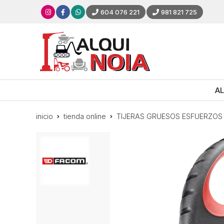
604 076 221
981 821 725
AL
inicio
tienda online
TIJERAS GRUESOS ESFUERZO