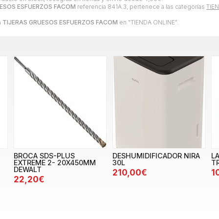
UESOS ESFUERZOS FACOM
referencia 841A.3, pertenece a las categorías
TIE
a
TIJERAS GRUESOS ESFUERZOS FACOM
en "TIENDA ONLINE".
BROCA SDS-PLUS
DESHUMIDIFICADOR NIRA
L
EXTREME 2- 20X450MM
30L
T
DEWALT
210,00€
1
22,20€