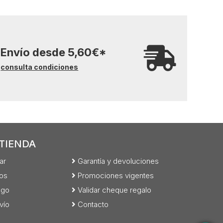
Envío desde
5,60
€
*
consulta condiciones
TIENDA
ar
Garantía y devoluciones
os
Promociones vigentes
ago
Validar cheque regalo
vío
Contacto