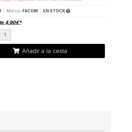
3
Marca:
FACOM
EN STOCK
de
4,90
€
*
Añadir a la cesta