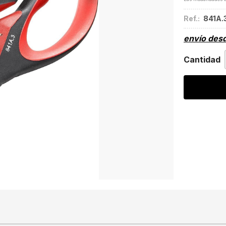
Ref.:
841A.
envío des
Cantidad