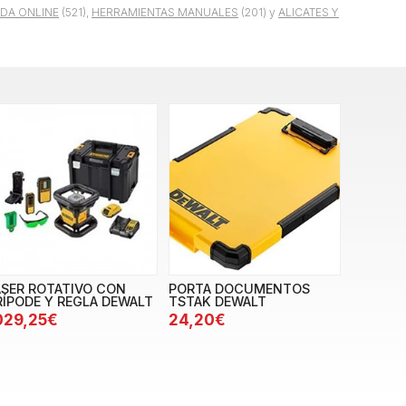
NDA ONLINE
(521),
HERRAMIENTAS MANUALES
(201) y
ALICATES Y
ASER ROTATIVO CON
PORTA DOCUMENTOS
RÍPODE Y REGLA DEWALT
TSTAK DEWALT
029,25€
24,20€