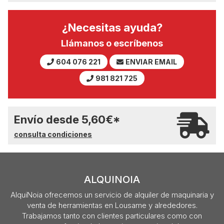
¿Necesitas ayuda?
Llámanos o escríbenos
604 076 221
ENVIAR EMAIL
981 821 725
Envío desde
5,60
€
*
consulta condiciones
ALQUINOIA
AlquiNoia ofrecemos un servicio de alquiler de maquinaria y
venta de herramientas en Lousame y alrededores.
Trabajamos tanto con clientes particulares como con