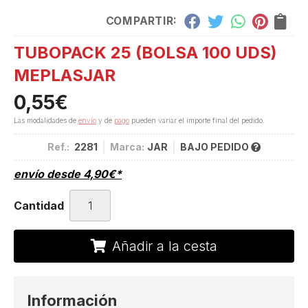
COMPARTIR:
TUBOPACK 25 (BOLSA 100 UDS)
MEPLASJAR
0,55
€
Las modalidades de
envío
y de
pago
pueden variar el importe final del pedido.
Ref.:
2281
Marca:
JAR
BAJO PEDIDO
envío desde
4,90
€
*
Cantidad
Añadir a la cesta
Información