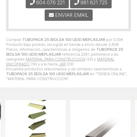
604 076 221
981 821 725
ENVIAR EMAIL
Comprar
TUBOPACK 25 (BOLSA 100 UDS) MEPLASJAR
por
0,55
€
.
Producto bajo pedido, recogida en tienda y envío desde
4,90
€
.
Precio, información, características e imágenes de
TUBOPACK 25
(BOLSA 100 UDS) MEPLASJAR
referencia 2281, pertenece a las
categorías
MATERIAL PARA CONSTRUCCION
(33) y
MATERIAL
ENCOFRADO
(19) y a la marca
JAR
(29).
Encuentra productos relacionados y de similares características a
TUBOPACK 25 (BOLSA 100 UDS) MEPLASJAR
en "TIENDA ONLINE",
"MATERIAL PARA CONSTRUCCION".