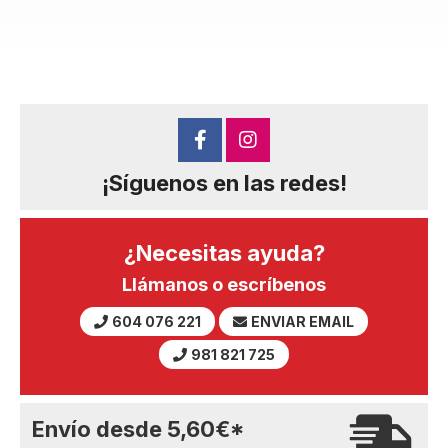
¡Síguenos en las redes!
¿Necesitas ayuda?
Llámanos o escríbenos
604 076 221
ENVIAR EMAIL
981 821 725
Envío desde
5,60
€
*