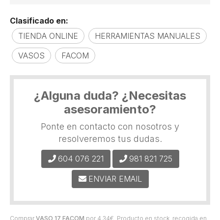
Clasificado en:
TIENDA ONLINE
HERRAMIENTAS MANUALES
VASOS
FACOM
¿Alguna duda? ¿Necesitas
asesoramiento?
Ponte en contacto con nosotros y
resolveremos tus dudas.
604 076 221
981 821 725
ENVIAR EMAIL
Comprar
VASO 17 FACOM
por
4,34
€
. Producto en stock, recogida en