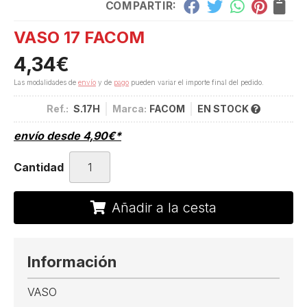
COMPARTIR:
VASO 17 FACOM
4,34
€
Las modalidades de
envío
y de
pago
pueden variar el importe final del pedido.
Ref.:
S.17H
Marca:
FACOM
EN STOCK
envío desde
4,90
€
*
Cantidad
Añadir a la cesta
Información
VASO