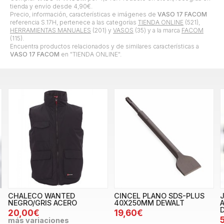
tienda y envío desde
4,90
€
.
Precio, información, características e imágenes de
VASO 17 FACOM
referencia S.17H, pertenece a las categorías
TIENDA ONLINE
(521),
HERRAMIENTAS MANUALES
(201) y
VASOS
(35) y a la marca
FACOM
(115).
Encuentra productos relacionados y de similares características a
VASO 17 FACOM
en "TIENDA ONLINE".
CHALECO WANTED
CINCEL PLANO SDS-PLUS
NEGRO/GRIS ACERO
40X250MM DEWALT
20,00€
19,60€
más variaciones