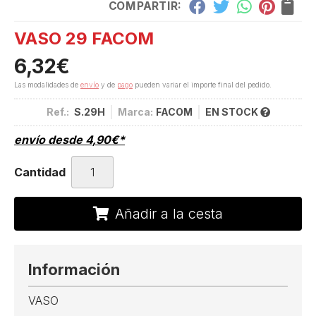
COMPARTIR:
VASO 29 FACOM
6,32
€
Las modalidades de
envío
y de
pago
pueden variar el importe final del pedido.
Ref.:
S.29H
Marca:
FACOM
EN STOCK
envío desde
4,90
€
*
Cantidad
Añadir a la cesta
Información
VASO