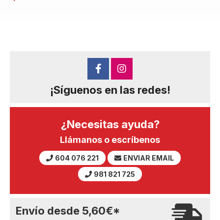
¡Síguenos en las redes!
¿Necesitas ayuda?
Llámanos o escríbenos
604 076 221
ENVIAR EMAIL
981 821 725
Envío desde
5,60
€
*