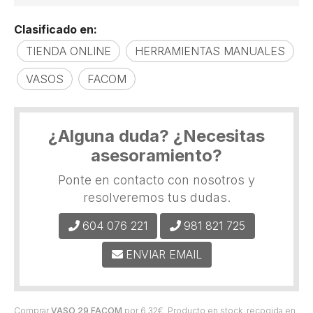
Clasificado en:
TIENDA ONLINE
HERRAMIENTAS MANUALES
VASOS
FACOM
¿Alguna duda? ¿Necesitas
asesoramiento?
Ponte en contacto con nosotros y
resolveremos tus dudas.
604 076 221
981 821 725
ENVIAR EMAIL
Comprar
VASO 29 FACOM
por
6,32
€
. Producto en stock, recogida en