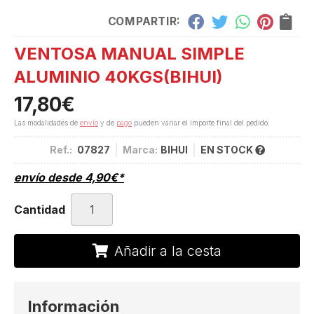
COMPARTIR:
VENTOSA MANUAL SIMPLE
ALUMINIO 40KGS
(BIHUI)
17,80
€
Las modalidades de
envío
y de
pago
pueden variar el importe final del pedido.
Ref.:
07827
Marca:
BIHUI
EN STOCK
envío desde
4,90
€
*
Cantidad
Añadir a la cesta
Información