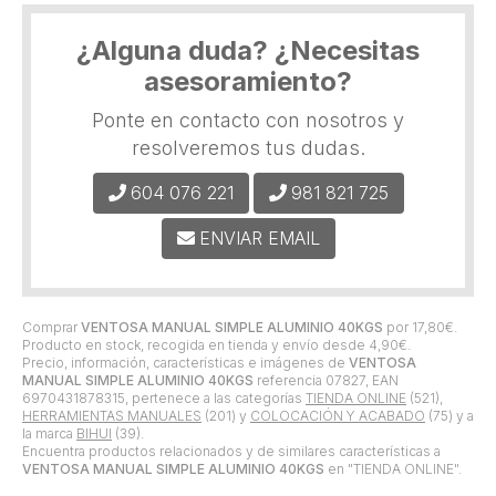
¿Alguna duda? ¿Necesitas
asesoramiento?
Ponte en contacto con nosotros y
resolveremos tus dudas.
604 076 221
981 821 725
ENVIAR EMAIL
Comprar
VENTOSA MANUAL SIMPLE ALUMINIO 40KGS
por
17,80
€
.
Producto en stock, recogida en tienda y envío desde
4,90
€
.
Precio, información, características e imágenes de
VENTOSA
MANUAL SIMPLE ALUMINIO 40KGS
referencia 07827, EAN
6970431878315, pertenece a las categorías
TIENDA ONLINE
(521),
HERRAMIENTAS MANUALES
(201) y
COLOCACIÓN Y ACABADO
(75) y a
la marca
BIHUI
(39).
Encuentra productos relacionados y de similares características a
VENTOSA MANUAL SIMPLE ALUMINIO 40KGS
en "TIENDA ONLINE".