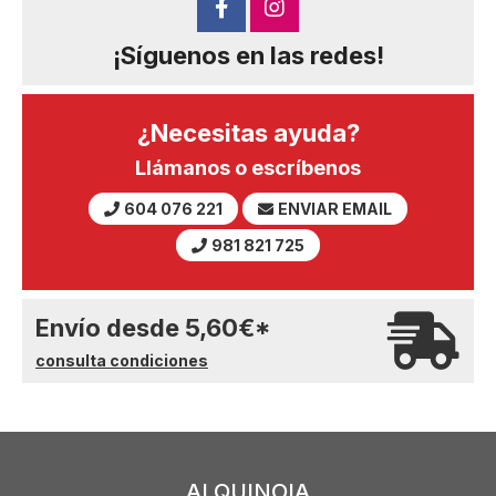
¡Síguenos en las redes!
¿Necesitas ayuda?
Llámanos o escríbenos
604 076 221
ENVIAR EMAIL
981 821 725
Envío desde
5,60
€
*
consulta condiciones
ALQUINOIA