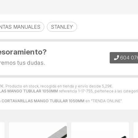
NTAS MANUALES
STANLEY
esoramiento?
604 07
eremos tus dudas.
1
€
. Producto en stock, recogida en tienda y envío desde
5,29
€
.
LAS MANGO TUBULAR 1050MM
referencia 1-17-755, pertenece a las categor
a
CORTAVARILLAS MANGO TUBULAR 1050MM
en "TIENDA ONLINE".