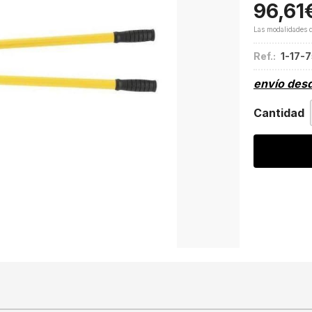
96,61
Las modalidades 
Ref.:
1-17-
envío des
Cantidad