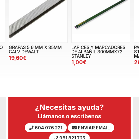
O
GRAPAS 5,6 MM X 35MM
LAPICES Y MARCADORES
P
GALV DEWALT
DE ALBAÑIL 300MMX72
S
STANLEY
M
19,60€
1,00€
2
¿Necesitas ayuda?
Llámanos o escríbenos
604 076 221
ENVIAR EMAIL
981 821 725