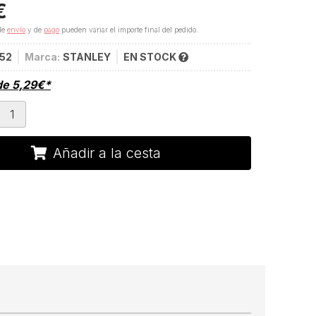
€
de
envío
y de
pago
pueden variar el importe final del pedido.
752
Marca:
STANLEY
EN STOCK
de
5,29
€
*
Añadir a la cesta