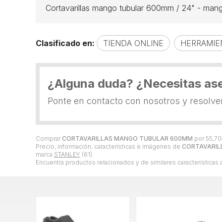
Cortavarillas mango tubular 600mm / 24" - mang
Clasificado en:
TIENDA ONLINE
HERRAMIE
¿Alguna duda? ¿Necesitas as
Ponte en contacto con nosotros y resolv
Comprar
CORTAVARILLAS MANGO TUBULAR 600MM
por
55,70
Precio, información, características e imágenes de
CORTAVARIL
marca
STANLEY
(61).
Encuentra productos relacionados y de similares características 