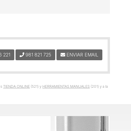
6 221
981 821 725
ENVIAR EMAIL
as
TIENDA ONLINE
(521) y
HERRAMIENTAS MANUALES
(201) y a la