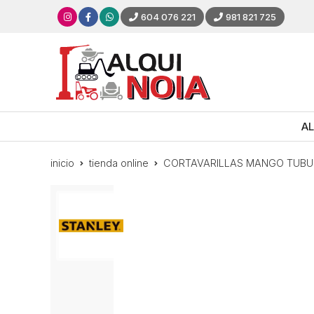
604 076 221
981 821 725
AL
inicio
tienda online
CORTAVARILLAS MANGO TUB