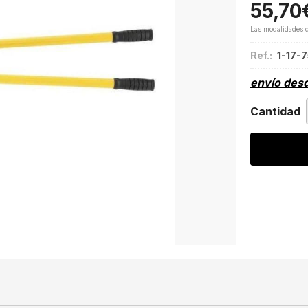
55,70
Las modalidades 
Ref.:
1-17-
envío des
Cantidad