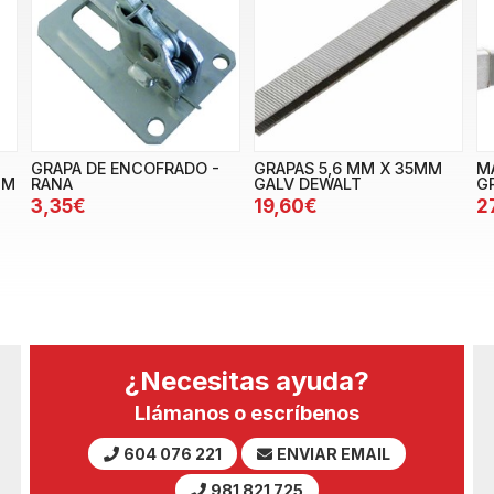
GRAPA DE ENCOFRADO -
GRAPAS 5,6 MM X 35MM
M
CM
RANA
GALV DEWALT
G
3,35€
19,60€
2
¿Necesitas ayuda?
Llámanos o escríbenos
604 076 221
ENVIAR EMAIL
981 821 725