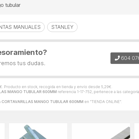
o tubular
NTAS MANUALES
STANLEY
esoramiento?
604 07
eremos tus dudas.
€
. Producto en stock, recogida en tienda y envío desde
5,29
€
.
LAS MANGO TUBULAR 600MM
referencia 1-17-752, pertenece a las categorí
a
CORTAVARILLAS MANGO TUBULAR 600MM
en "TIENDA ONLINE".