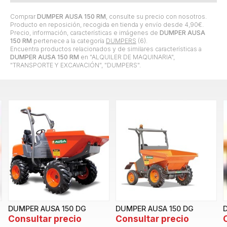
Comprar
DUMPER AUSA 150 RM
, consulte su precio con nosotros.
Producto en reposición, recogida en tienda y envío desde
4,90
€
.
Precio, información, características e imágenes de
DUMPER AUSA
150 RM
pertenece a la categoría
DUMPERS
(6).
Encuentra productos relacionados y de similares características a
DUMPER AUSA 150 RM
en "ALQUILER DE MAQUINARIA",
"TRANSPORTE Y EXCAVACIÓN", "DUMPERS".
DUMPER AUSA 150 DG
DUMPER AUSA 150 DG
Consultar precio
Consultar precio