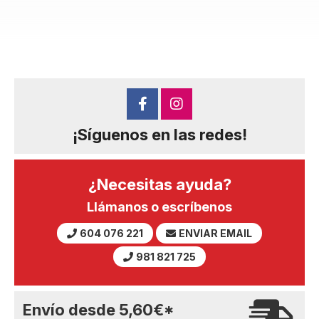
¡Síguenos en las redes!
¿Necesitas ayuda?
Llámanos o escríbenos
604 076 221
ENVIAR EMAIL
981 821 725
Envío desde
5,60
€
*