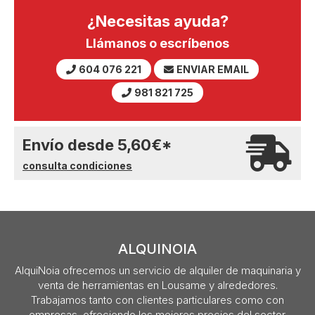
¿Necesitas ayuda?
Llámanos o escríbenos
604 076 221
ENVIAR EMAIL
981 821 725
Envío desde
5,60
€
*
consulta condiciones
ALQUINOIA
AlquiNoia ofrecemos un servicio de alquiler de maquinaria y
venta de herramientas en Lousame y alrededores.
Trabajamos tanto con clientes particulares como con
empresas, ofreciendo los mejores precios del sector.