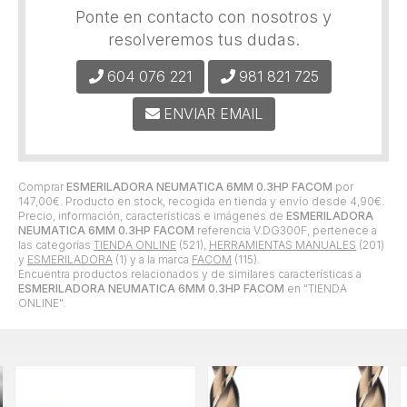
Ponte en contacto con nosotros y
resolveremos tus dudas.
604 076 221
981 821 725
ENVIAR EMAIL
Comprar
ESMERILADORA NEUMATICA 6MM 0.3HP FACOM
por
147,00
€
. Producto en stock, recogida en tienda y envío desde
4,90
€
.
Precio, información, características e imágenes de
ESMERILADORA
NEUMATICA 6MM 0.3HP FACOM
referencia V.DG300F, pertenece a
las categorías
TIENDA ONLINE
(521),
HERRAMIENTAS MANUALES
(201)
y
ESMERILADORA
(1) y a la marca
FACOM
(115).
Encuentra productos relacionados y de similares características a
ESMERILADORA NEUMATICA 6MM 0.3HP FACOM
en "TIENDA
ONLINE".