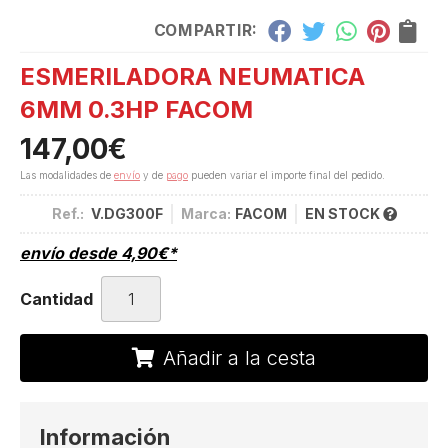
COMPARTIR:
ESMERILADORA NEUMATICA
6MM 0.3HP FACOM
147,00
€
Las modalidades de
envío
y de
pago
pueden variar el importe final del pedido.
Ref.:
V.DG300F
Marca:
FACOM
EN STOCK
envío desde
4,90
€
*
Cantidad
Añadir a la cesta
Información