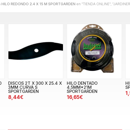
a
HILO REDONDO 2.4 X 15 M SPORTGARDEN
en "TIENDA ONLINE", "JARDIN
0
DISCOS 2T X 300 X 25.4 X
HILO DENTADO
HI
3MM CURVA S
4.5MM*21M
S
SPORTGARDEN
SPORTGARDEN
1
8,44€
16,65€