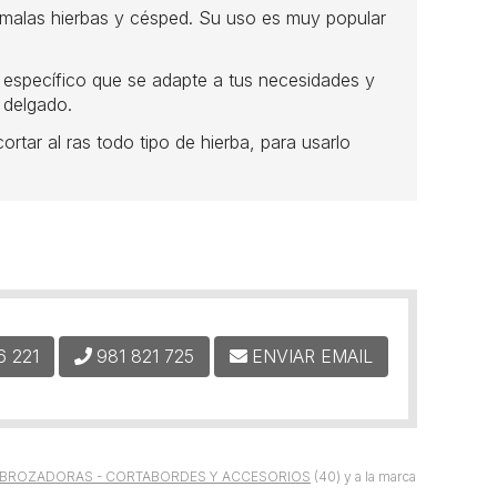
 malas hierbas y césped. Su uso es muy popular
o específico que se adapte a tus necesidades y
 delgado.
rtar al ras todo tipo de hierba, para usarlo
6 221
981 821 725
ENVIAR EMAIL
BROZADORAS - CORTABORDES Y ACCESORIOS
(40) y a la marca