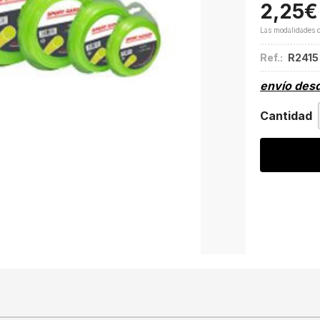
2,25
€
Las modalidades 
Ref.:
R2415
envío des
Cantidad