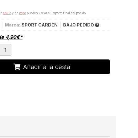
de
envío
y de
pago
pueden variar el importe final del pedido.
Marca:
SPORT GARDEN
BAJO PEDIDO
de
4,90
€
*
Añadir a la cesta