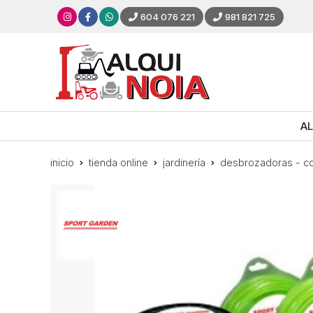
604 076 221
981 821 725
AL
inicio
tienda online
jardinería
desbrozadoras - co