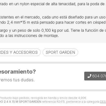
ado en un nylon especial de alta tenacidad, para la poda de
 existentes en el mercado, cada uno está diseñado para un us
dondo 2,4 mm*15 m está pensado para hacer cortes en césped
rgo y un peso de solo 0,100 kg por ud. Tiene la función de co
do a las instrucciones de montaje.
DES Y ACCESORIOS
SPORT GARDEN
esoramiento?
604 07
eremos tus dudas.
 Producto bajo pedido, recogida en tienda y envío desde
4,90
€
.
O 2.4 X 15 M SPORTGARDEN
referencia R2415, pertenece a la categoría
DES