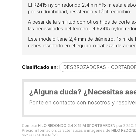
El R2415 nylon redondo 2,4 mm*15 m está elabor
por su durabilidad, resistencia y fácil recambio.
A pesar de la similitud con otros hilos de corte
las necesidades del terreno, el R2415 nylon re
Este modelo tiene 2,4 mm de diámetro, 15 m de la
debes insertarlo en el equipo o cabezal de acuer
Clasificado en:
DESBROZADORAS - CORTABOR
¿Alguna duda? ¿Necesitas as
Ponte en contacto con nosotros y resolv
Comprar
HILO REDONDO 2.4 X 15 M SPORTGARDEN
por
2,25
€
.
Precio, información, características e imágenes de
HILO REDOND
SPORT GARDEN
(51).