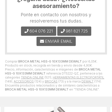
asesoramiento?
Ponte en contacto con nosotros y
resolveremos tus dudas.
604 076 221
981 821 725
ENVIAR EMAIL
Comprar
BROCA METAL HSS-G 10X133MM DEWALT
por
6,05
€
.
Producto en stock, recogida en tienda y envío desde
4,90
€
.
Precio, información, características e imágenes de
BROCA METAL
HSS-G 10X133MM DEWALT
referencia DT5222-QZ, pertenece a las
categorías
TIENDA ONLINE
(521),
HERRAMIENTAS ELECTROPORTÁTIL
(149),
ACCESORIOS
(124) y
BROCAS
(73) y a la marca
DEWALT
(174).
Encuentra productos relacionados y de similares características a
BROCA METAL HSS-G 10X133MM DEWALT
en "TIENDA ONLINE".