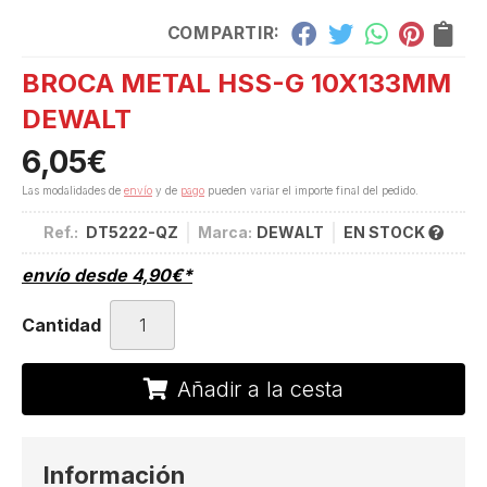
COMPARTIR:
BROCA METAL HSS-G 10X133MM
DEWALT
6,05
€
Las modalidades de
envío
y de
pago
pueden variar el importe final del pedido.
Ref.:
DT5222-QZ
Marca:
DEWALT
EN STOCK
envío desde
4,90
€
*
Cantidad
Añadir a la cesta
Información