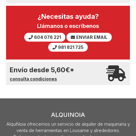
¿Necesitas ayuda?
Llámanos o escríbenos
604 076 221
ENVIAR EMAIL
981 821 725
Envío desde
5,60
€
*
consulta condiciones
ALQUINOIA
AlquiNoia ofrecemos un servicio de alquiler de maquinaria y
venta de herramientas en Lousame y alrededores.