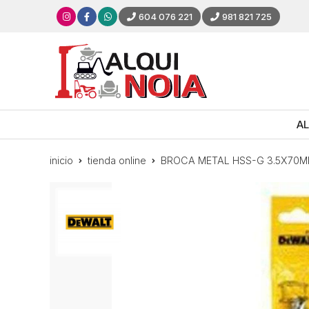
604 076 221
981 821 725
AL
inicio
tienda online
BROCA METAL HSS-G 3.5X70