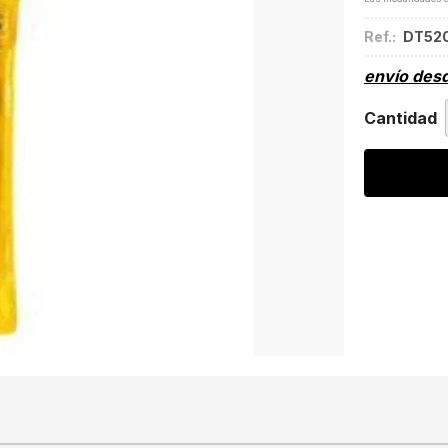
Ref.:
DT52
envío des
Cantidad