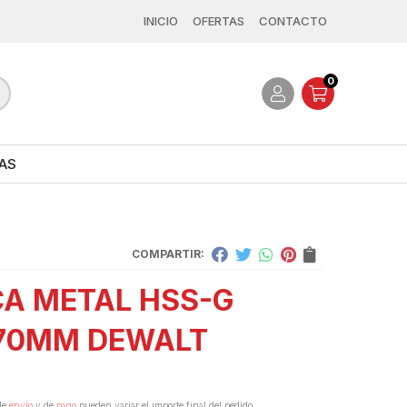
INICIO
OFERTAS
CONTACTO
0
AS
COMPARTIR:
A METAL HSS-G
70MM DEWALT
de
envío
y de
pago
pueden variar el importe final del pedido.