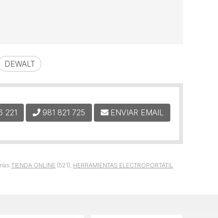
DEWALT
6 221
981 821 725
ENVIAR EMAIL
rías
TIENDA ONLINE
(521),
HERRAMIENTAS ELECTROPORTÁTIL