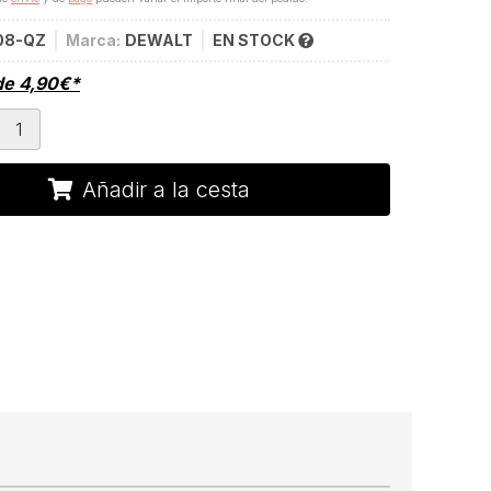
08-QZ
Marca:
DEWALT
EN STOCK
de
4,90
€
*
Añadir a la cesta