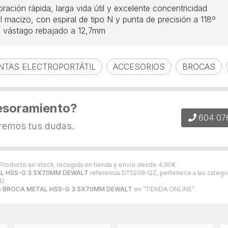
ación rápida, larga vida útil y excelente concentricidad
l macizo, con espiral de tipo N y punta de precisión a 118º
n vástago rebajado a 12,7mm
NTAS ELECTROPORTÁTIL
ACCESORIOS
BROCAS
esoramiento?
604 07
eremos tus dudas.
 Producto en stock, recogida en tienda y envío desde
4,90
€
.
L HSS-G 3.5X70MM DEWALT
referencia DT5208-QZ, pertenece a las catego
).
a
BROCA METAL HSS-G 3.5X70MM DEWALT
en "TIENDA ONLINE".