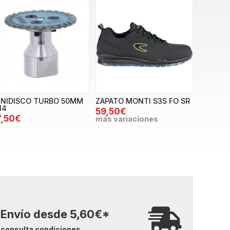
INIDISCO TURBO 50MM
ZAPATO MONTI S3S FO SR
14
59,50€
7,50€
más variaciones
Envío desde
5,60
€
*
consulta condiciones