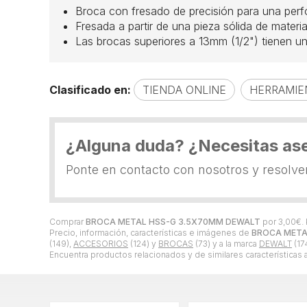
Broca con fresado de precisión para una perfor
Fresada a partir de una pieza sólida de materia
Las brocas superiores a 13mm (1/2") tienen u
Clasificado en:
TIENDA ONLINE
HERRAMIE
¿Alguna duda? ¿Necesitas as
Ponte en contacto con nosotros y resolv
Comprar
BROCA METAL HSS-G 3.5X70MM DEWALT
por
3,00
€
.
Precio, información, características e imágenes de
BROCA META
(149),
ACCESORIOS
(124) y
BROCAS
(73) y a la marca
DEWALT
(174
Encuentra productos relacionados y de similares características 