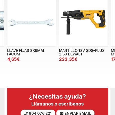
LLAVE FIJAS 8X9MM
MARTILLO 18V SDS-PLUS
M
FACOM
2,6J DEWALT
M
4,65€
222,35€
1
¿Necesitas ayuda?
Llámanos o escríbenos
604 076 221
ENVIAR EMAIL