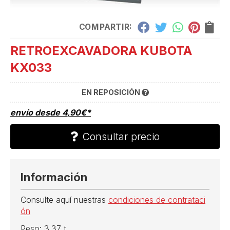
COMPARTIR:
RETROEXCAVADORA KUBOTA
KX033
EN REPOSICIÓN
envío desde
4,90
€
*
Consultar precio
Información
Consulte aquí nuestras
condiciones de contrataci
ón
Peso: 3.37 t