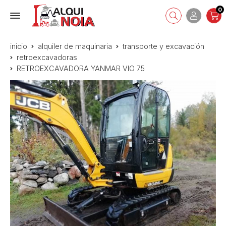
0
inicio
alquiler de maquinaria
transporte y excavación
retroexcavadoras
RETROEXCAVADORA YANMAR VIO 75