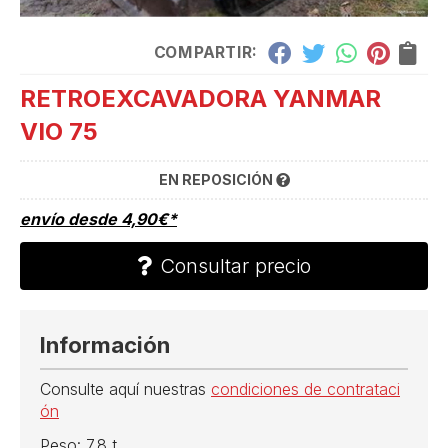
COMPARTIR:
RETROEXCAVADORA YANMAR
VIO 75
EN REPOSICIÓN
envío desde
4,90
€
*
Consultar precio
Información
Consulte aquí nuestras
condiciones de contrataci
ón
Peso: 7.8 t