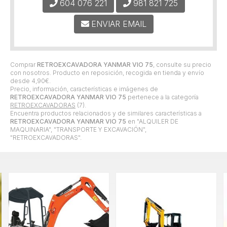
604 076 221
981 821 725
ENVIAR EMAIL
Comprar
RETROEXCAVADORA YANMAR VIO 75
, consulte su precio
con nosotros. Producto en reposición, recogida en tienda y envío
desde
4,90
€
.
Precio, información, características e imágenes de
RETROEXCAVADORA YANMAR VIO 75
pertenece a la categoría
RETROEXCAVADORAS
(7).
Encuentra productos relacionados y de similares características a
RETROEXCAVADORA YANMAR VIO 75
en "ALQUILER DE
MAQUINARIA", "TRANSPORTE Y EXCAVACIÓN",
"RETROEXCAVADORAS".